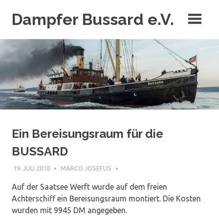
Zum
Dampfer Bussard e.V.
Inhalt
springen
Der letzte Tonnenleger unter Dampf
Ein Bereisungsraum für die
BUSSARD
19. JULI 2018
MARCO JOSEFUS
Auf der Saatsee Werft wurde auf dem freien
Achterschiff ein Bereisungsraum montiert. Die Kosten
wurden mit 9945 DM angegeben.