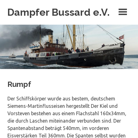
Zum
Dampfer Bussard e.V.
Inhalt
springen
Der letzte Tonnenleger unter Dampf
Rumpf
Der Schiffskörper wurde aus bestem, deutschem
Siemens-Martinflusseisen hergestellt Der Kiel und
Vorsteven bestehen aus einem Flachstahl 160x34mm,
die durch Laschen miteinander verbunden sind. Der
Spantenabstand beträgt 540mm, im vorderen
Eisverstärken Teil 360mm. Die Spanten selbst wurden