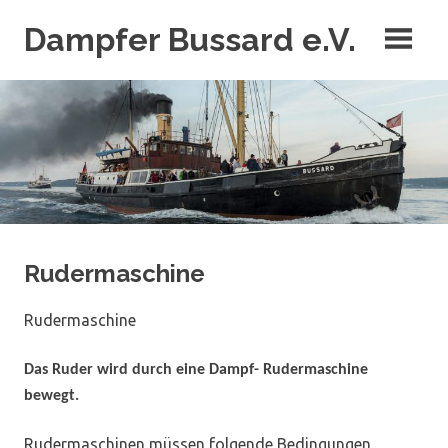
Zum
Dampfer Bussard e.V.
Inhalt
springen
Der letzte Tonnenleger unter Dampf
Rudermaschine
Rudermaschine
Das Ruder wird durch eine Dampf- Rudermaschine
bewegt.
Rudermaschinen müssen folgende Bedingungen