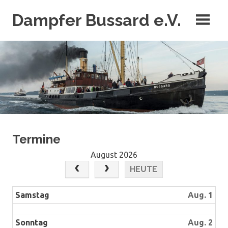
Zum
Dampfer Bussard e.V.
Inhalt
springen
Der letzte Tonnenleger unter Dampf
Termine
August 2026
HEUTE
Samstag
Aug. 1
Sonntag
Aug. 2