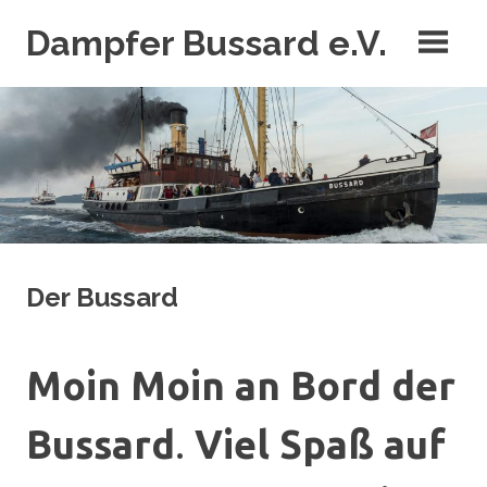
Zum
Dampfer Bussard e.V.
Inhalt
springen
Der letzte Tonnenleger unter Dampf
Der Bussard
Moin Moin an Bord der
Bussard
.
Viel Spaß auf